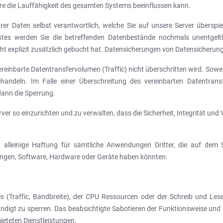
re die Lauffähigkeit des gesamten Systems beeinflussen kann.
hrer Daten selbst verantwortlich, welche Sie auf unsere Server überspie
ustes werden Sie die betreffenden Datenbestände nochmals unentgeltli
t explizit zusätzlich gebucht hat. Datensicherungen von Datensicherunge
reinbarte Datentransfervolumen (Traffic) nicht überschritten wird. Soweit
behandeln. Im Falle einer Überschreitung des vereinbarten Datentrans
 dann die Sperrung.
erver so einzurichten und zu verwalten, dass die Sicherheit, Integrität und
alleinige Haftung für sämtliche Anwendungen Dritter, die auf dem Se
gen, Software, Hardware oder Geräte haben könnten.
s (Traffic, Bandbreite), der CPU Ressourcen oder der Schreib und Les
digt zu sperren. Das beabsichtigte Sabotieren der Funktionsweise und Q
ieteten Dienstleistungen.