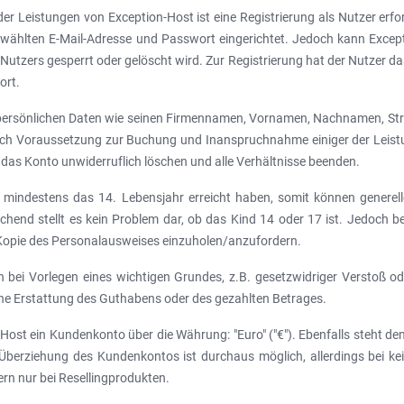
Leistungen von Exception-Host ist eine Registrierung als Nutzer erford
wählten E-Mail-Adresse und Passwort eingerichtet. Jedoch kann Excep
utzers gesperrt oder gelöscht wird. Zur Registrierung hat der Nutzer da
ort.
 persönlichen Daten wie seinen Firmennamen, Vornamen, Nachnamen, Str
doch Voraussetzung zur Buchung und Inanspruchnahme einiger der Leistu
das Konto unwiderruflich löschen und alle Verhältnisse beenden.
n mindestens das 14. Lebensjahr erreicht haben, somit können generel
end stellt es kein Problem dar, ob das Kind 14 oder 17 ist. Jedoch beh
 Kopie des Personalausweises einzuholen/anzufordern.
 bei Vorlegen eines wichtigen Grundes, z.B. gesetzwidriger Verstoß od
keine Erstattung des Guthabens oder des gezahlten Betrages.
-Host ein Kundenkonto über die Währung: "Euro" ("€"). Ebenfalls steht 
berziehung des Kundenkontos ist durchaus möglich, allerdings bei kei
rn nur bei Resellingprodukten.