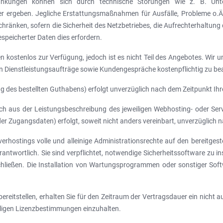
ränkungen können sich durch technische Störungen wie z. B. Unte
 ergeben. Jegliche Erstattungsmaßnahmen für Ausfälle, Probleme o.Ä. i
ränken, sofern die Sicherheit des Netzbetriebes, die Aufrechterhaltung
speicherter Daten dies erfordern.
 kostenlos zur Verfügung, jedoch ist es nicht Teil des Angebotes. Wir u
 Dienstleistungsaufträge sowie Kundengespräche kostenpflichtig zu be
ng des bestellten Guthabens) erfolgt unverzüglich nach dem Zeitpunkt I
ich aus der Leistungsbeschreibung des jeweiligen Webhosting- oder Ser
er Zugangsdaten) erfolgt, soweit nicht anders vereinbart, unverzüglich
rhostings volle und alleinige Administrationsrechte auf den bereitgestel
rantwortlich. Sie sind verpflichtet, notwendige Sicherheitssoftware zu i
chließen. Die Installation von Wartungsprogrammen oder sonstiger Softw
reitstellen, erhalten Sie für den Zeitraum der Vertragsdauer ein nicht 
weiligen Lizenzbestimmungen einzuhalten.