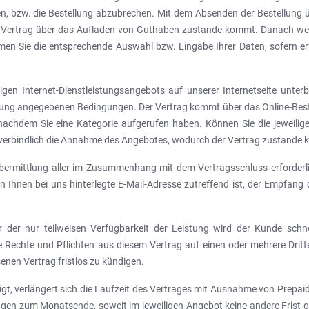
 bzw. die Bestellung abzubrechen. Mit dem Absenden der Bestellung über 
ertrag über das Aufladen von Guthaben zustande kommt. Danach werden 
hmen Sie die entsprechende Auswahl bzw. Eingabe Ihrer Daten, sofern erf
iligen Internet-Dienstleistungsangebots auf unserer Internetseite unte
bung angegebenen Bedingungen. Der Vertrag kommt über das Online-Beste
 nachdem Sie eine Kategorie aufgerufen haben. Können Sie die jeweili
htsverbindlich die Annahme des Angebotes, wodurch der Vertrag zustande
bermittlung aller im Zusammenhang mit dem Vertragsschluss erforderlic
n Ihnen bei uns hinterlegte E-Mail-Adresse zutreffend ist, der Empfang 
r der nur teilweisen Verfügbarkeit der Leistung wird der Kunde schne
e Rechte und Pflichten aus diesem Vertrag auf einen oder mehrere Dri
enen Vertrag fristlos zu kündigen.
ndigt, verlängert sich die Laufzeit des Vertrages mit Ausnahme von Prep
 Tagen zum Monatsende, soweit im jeweiligen Angebot keine andere Frist 