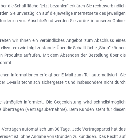
die Schaltfläche "jetzt bezahlen" erklären Sie rechtsverbindlich
Sie unverzüglich auf die jeweilige Internetseite des jeweiligen
orderlich vor. Abschließend werden Sie zurück in unseren Online-
rbreiten wir Ihnen ein verbindliches Angebot zum Abschluss eines
llsystem wie folgt zustande: Über die Schaltfläche „Shop“ können
gen Produkte aufrufen. Mit dem Absenden der Bestellung über die
 kommt.
hen Informationen erfolgt per E-Mail zum Teil automatisiert. Sie
der E-Mails technisch sichergestellt und insbesondere nicht durch
llstmöglich informiert. Die Gegenleistung wird schnellstmöglich
tte übertragen (Vertragsübernahme). Dem Kunden steht für diesen
aid-Verträgen automatisch um 30 Tage. Jede Vertragspartei hat das
geregelt ist, ohne Angabe von Gründen zu kündigen. Das Recht auf