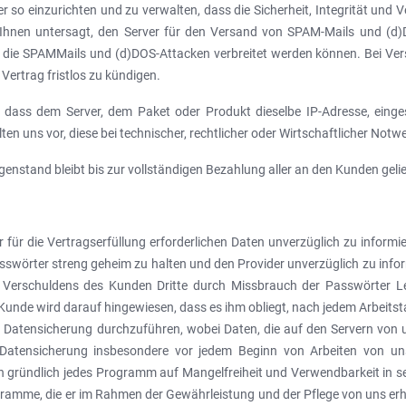
rver so einzurichten und zu verwalten, dass die Sicherheit, Integrität und
s Ihnen untersagt, den Server für den Versand von SPAM-Mails und (d
 die SPAMMails und (d)DOS-Attacken verbreitet werden können. Bei Vers
ertrag fristlos zu kündigen.
, dass dem Server, dem Paket oder Produkt dieselbe IP-Adresse, ein
ten uns vor, diese bei technischer, rechtlicher oder Wirtschaftlicher Not
egenstand bleibt bis zur vollständigen Bezahlung aller an den Kunden ge
 für die Vertragserfüllung erforderlichen Daten unverzüglich zu inform
swörter streng geheim zu halten und den Provider unverzüglich zu infor
ge Verschuldens des Kunden Dritte durch Missbrauch der Passwörter 
unde wird darauf hingewiesen, dass es ihm obliegt, nach jedem Arbeitsta
e Datensicherung durchzuführen, wobei Daten, die auf den Servern von 
 Datensicherung insbesondere vor jedem Beginn von Arbeiten von uns 
n gründlich jedes Programm auf Mangelfreiheit und Verwendbarkeit in sei
gramme, die er im Rahmen der Gewährleistung und der Pflege von uns erhä