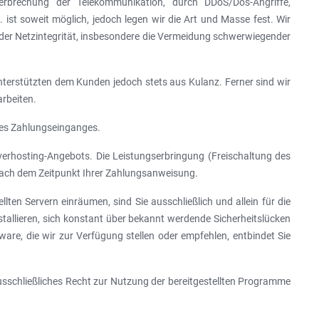
rbrechung der Telekommunikation, durch DDoS/Dos-Angriffe,
st soweit möglich, jedoch legen wir die Art und Masse fest. Wir
 der Netzintegrität, insbesondere die Vermeidung schwerwiegender
nterstützten dem Kunden jedoch stets aus Kulanz. Ferner sind wir
arbeiten.
hres Zahlungseinganges.
verhosting-Angebots. Die Leistungserbringung (Freischaltung des
 nach dem Zeitpunkt Ihrer Zahlungsanweisung.
lten Servern einräumen, sind Sie ausschließlich und allein für die
nstallieren, sich konstant über bekannt werdende Sicherheitslücken
are, die wir zur Verfügung stellen oder empfehlen, entbindet Sie
ausschließliches Recht zur Nutzung der bereitgestellten Programme