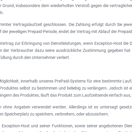
Grund, insbesondere dem wiederholten Verstoß gegen die vertraglichen 
ch.
mmter Vertragslaufzeit geschlossen. Die Zahlung erfolgt durch Sie jewei
der jeweiligen Prepaid-Periode, endet der Vertrag mit Ablauf der Prepaid
m Vertrag zur Erbringung von Dienstleistungen, wenn Exception-Host die D
m der Verbraucher dazu seine ausdrückliche Zustimmung gegeben hat un
füllung durch den Unternehmer verliert.
 Möglichkeit, innerhalb unseres PrePaid-Systems für eine bestimmte Lauf
 Produktes selbst zu bestimmen und beliebig zu verlängern. Jedoch ist e
ängern des Produktes, läuft das Produkt zum Laufzeitsende einfach aus, 
 ohne Angaben verwendet werden. Allerdings ist es untersagt gesetzes
 Speicherplatz zu speichern, verbreitern, oder abzusichern.
on Exception-Host und seiner Funktionen, sowie seiner angebotenen Di