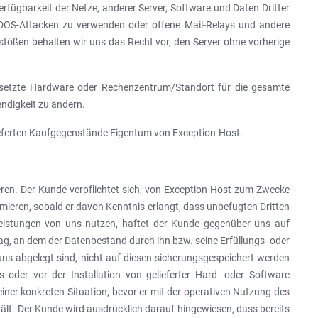
 Verfügbarkeit der Netze, anderer Server, Software und Daten Dritter
)DOS-Attacken zu verwenden oder offene Mail-Relays und andere
tößen behalten wir uns das Recht vor, den Server ohne vorherige
gesetzte Hardware oder Rechenzentrum/Standort für die gesamte
wendigkeit zu ändern.
lieferten Kaufgegenstände Eigentum von Exception-Host.
ieren. Der Kunde verpflichtet sich, von Exception-Host zum Zwecke
mieren, sobald er davon Kenntnis erlangt, dass unbefugten Dritten
Leistungen von uns nutzen, haftet der Kunde gegenüber uns auf
g, an dem der Datenbestand durch ihn bzw. seine Erfüllungs- oder
uns abgelegt sind, nicht auf diesen sicherungsgespeichert werden
oder vor der Installation von gelieferter Hard- oder Software
ner konkreten Situation, bevor er mit der operativen Nutzung des
lt. Der Kunde wird ausdrücklich darauf hingewiesen, dass bereits