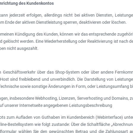
Einrichtung des Kundenkontos
n jederzeit erfolgen, allerdings nicht bei aktiven Diensten, Leistung
nde der aktiven Dienstleistung sperren, deaktivieren oder löschen.
gemeinen Kündigung des Kunden, können wir das entsprechende zugehöri
 gelöscht werden. Eine Wiederherstellung oder Reaktivierung ist nach d
en nicht ausgezahlt.
n Geschäftsverkehr über das Shop-System oder über andere Fernkommun
ost sind freibleibend und unverbindlich. Die Darstellung von Leistungen
 Technische sowie sonstige Änderungen in Form, oder Leistungsumfang 
stungen, insbesondere Webhosting, Lizenzen, Serverhosting und Domains,
auf unserer Internetseite angegebenen Leistungsbeschreibung
bots zum Aufladen von Guthaben im Kundenbereich (Webinterface) unter
ine-Bestellsystem wie folgt zustande: Über die Schaltfläche „Abrechnu
ellformular wählen Sie den gewünschten Betrag und die Zahlungsart au