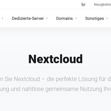
Neuigkeite
Dedizierte-Server
Domains
Sonstiges
Nextcloud
 Sie Nextcloud – die perfekte Lösung für d
ung und nahtlose gemeinsame Nutzung Ihr