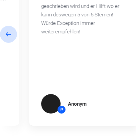
geschrieben wird und er Hilft wo er
kann deswegen 5 von 5 Sternen!
Würde Exception immer
weiterempfehlen!
Anonym
”