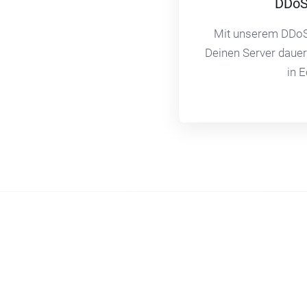
DDoS
Mit unserem DDoS
Deinen Server dauerh
in E