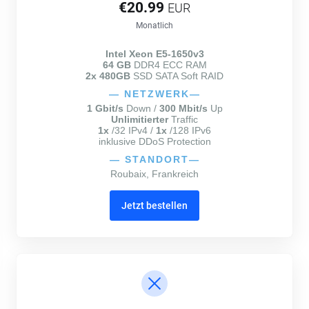
€20.99
EUR
Monatlich
Intel Xeon E5-1650v3
64 GB
DDR4 ECC RAM
2x 480GB
SSD SATA Soft RAID
—
NETZWERK
—
1 Gbit/s
Down /
300 Mbit/s
Up
Unlimitierter
Traffic
1x
/32 IPv4 /
1x
/128 IPv6
inklusive DDoS Protection
—
STANDORT
—
Roubaix, Frankreich
Jetzt bestellen