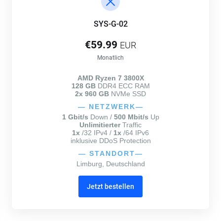
SYS-G-02
€59.99
EUR
Monatlich
AMD Ryzen 7 3800X
128 GB
DDR4 ECC RAM
2x 960 GB
NVMe SSD
—
NETZWERK
—
1 Gbit/s
Down /
500 Mbit/s
Up
Unlimitierter
Traffic
1x
/32 IPv4 /
1x
/64 IPv6
inklusive DDoS Protection
—
STANDORT
—
Limburg, Deutschland
Jetzt bestellen