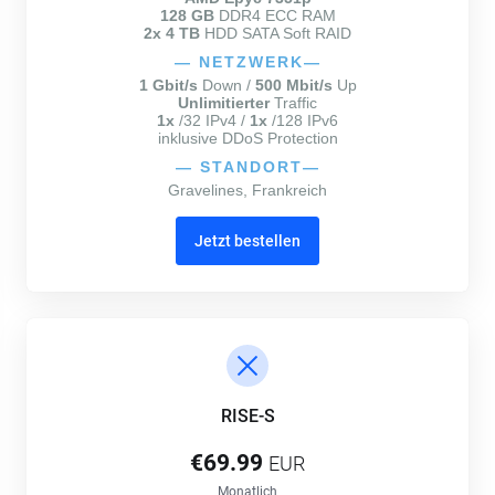
128 GB
DDR4 ECC RAM
2x 4 TB
HDD SATA Soft RAID
—
NETZWERK
—
1 Gbit/s
Down /
500 Mbit/s
Up
Unlimitierter
Traffic
1x
/32 IPv4 /
1x
/128 IPv6
inklusive DDoS Protection
—
STANDORT
—
Gravelines, Frankreich
Jetzt bestellen
RISE-S
€69.99
EUR
Monatlich