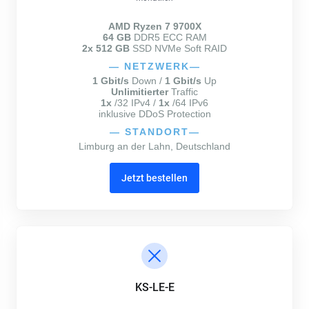
AMD Ryzen 7 9700X
64 GB
DDR5 ECC RAM
2x 512 GB
SSD NVMe Soft RAID
—
NETZWERK
—
1 Gbit/s
Down /
1 Gbit/s
Up
Unlimitierter
Traffic
1x
/32 IPv4 /
1x
/64 IPv6
inklusive DDoS Protection
—
STANDORT
—
Limburg an der Lahn, Deutschland
Jetzt bestellen
KS-LE-E