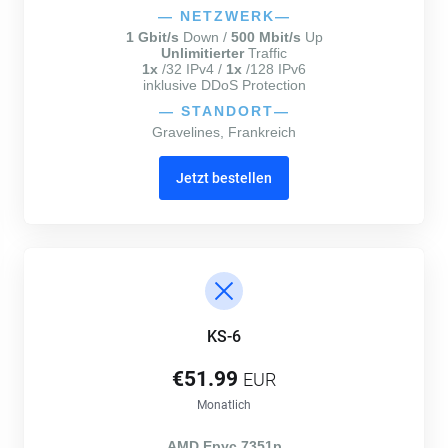
—
NETZWERK
—
1 Gbit/s
Down /
500 Mbit/s
Up
Unlimitierter
Traffic
1x
/32 IPv4 /
1x
/128 IPv6
inklusive DDoS Protection
—
STANDORT
—
Gravelines, Frankreich
Jetzt bestellen
KS-6
€51.99
EUR
Monatlich
AMD Epyc 7351p