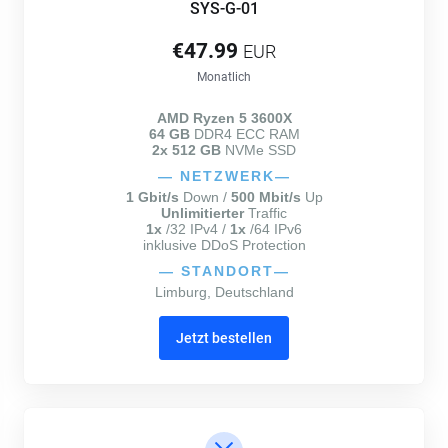
SYS-G-01
€47.99
EUR
Monatlich
AMD Ryzen 5 3600X
64 GB
DDR4 ECC RAM
2x 512 GB
NVMe SSD
—
NETZWERK
—
1 Gbit/s
Down /
500 Mbit/s
Up
Unlimitierter
Traffic
1x
/32 IPv4 /
1x
/64 IPv6
inklusive DDoS Protection
—
STANDORT
—
Limburg, Deutschland
Jetzt bestellen